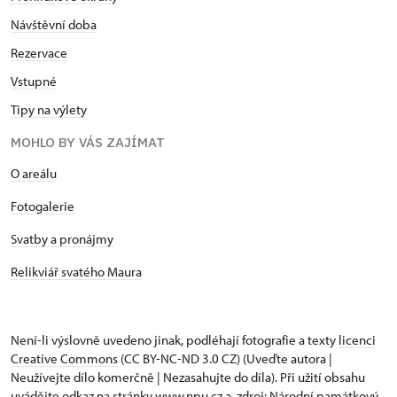
Návštěvní doba
Rezervace
Vstupné
Tipy na výlety
MOHLO BY VÁS ZAJÍMAT
O areálu
Fotogalerie
Svatby a pronájmy
Relikviář svatého Maura
Není-li výslovně uvedeno jinak, podléhají fotografie a texty
licenci
Creative Commons
(CC BY-NC-ND 3.0 CZ) (Uveďte autora |
Neužívejte dílo komerčně | Nezasahujte do díla). Při užití obsahu
uvádějte odkaz na stránky www.npu.cz a „zdroj: Národní památkový