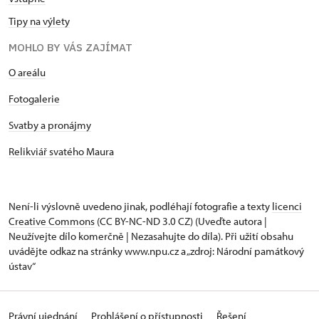
Tipy na výlety
MOHLO BY VÁS ZAJÍMAT
O areálu
Fotogalerie
Svatby a pronájmy
Relikviář svatého Maura
Není-li výslovně uvedeno jinak, podléhají fotografie a texty
licenci
Creative Commons
(CC BY-NC-ND 3.0 CZ) (Uveďte autora |
Neužívejte dílo komerčně | Nezasahujte do díla). Při užití obsahu
uvádějte odkaz na stránky www.npu.cz a „zdroj: Národní památkový
ústav“
Právní ujednání
Prohlášení o přístupnosti
Řešení