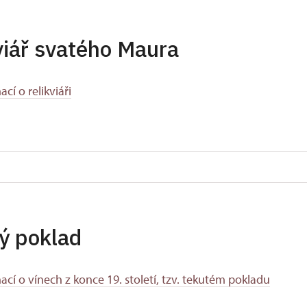
viář svatého Maura
ací o relikviáři
ý poklad
ací o vínech z konce 19. století, tzv. tekutém pokladu