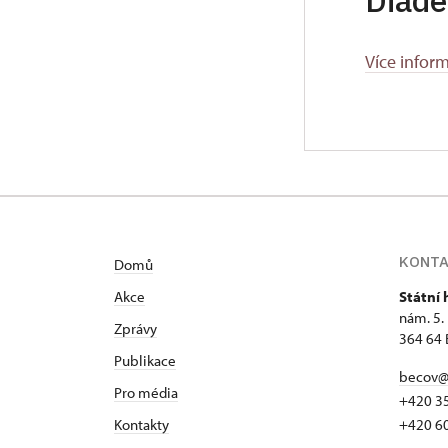
Diadé
Více infor
KONT
Domů
Akce
Státní
nám. 5.
Zprávy
364 64 
Publikace
becov@
Pro média
+420 3
Kontakty
+420 6