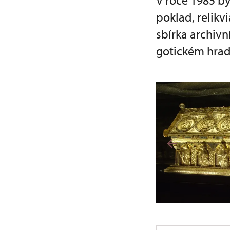
V roce 1985 by
poklad, relikv
sbírka archiv
gotickém hrad