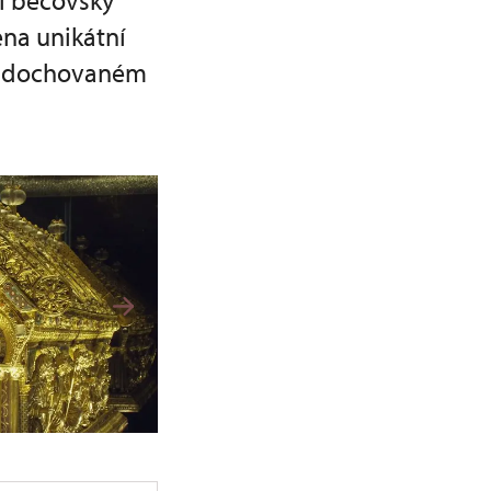
ší bečovský
ena unikátní
ně dochovaném