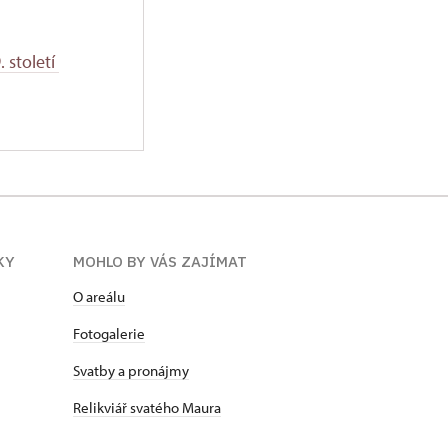
 století
KY
MOHLO BY VÁS ZAJÍMAT
O areálu
Fotogalerie
Svatby a pronájmy
Relikviář svatého Maura