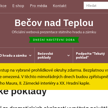
kce
E-shop
Pro média
Kontakt
Bečov nad Teplou
oficiální webová prezentace státního hradu a zámku
DNEŠNÍ NÁVŠTĚVNÍ DOBA
Bečovské
Podpořte "Tekutý
O hradu a zámku
poklady
poklad"
e vstup na vybrané prohlídkové okruhy zdarma. Bezplatnou v
k je omezená. V těchto mimořádných dnech budou zpřístupněn
ho Maura, II. Zámecké interiéry a XX. Hradní kaple.
ké poklady