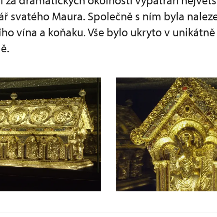
l za dramatických okolností vypátrán největ
iář svatého Maura. Společně s ním byla nalez
ního vína a koňaku. Vše bylo ukryto v unikát
ě.