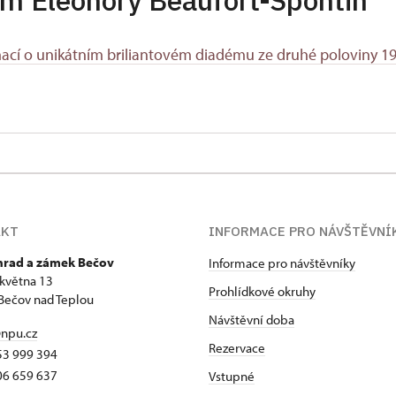
m Eleonory Beaufort-Spontin
mací o unikátním briliantovém diadému ze druhé poloviny 19.
AKT
INFORMACE PRO NÁVŠTĚVNÍ
 hrad a zámek Bečov
Informace pro návštěvníky
 května 13
Prohlídkové okruhy
Bečov nad Teplou
Návštěvní doba
npu.cz
Rezervace
53 999 394
06 659 637
Vstupné