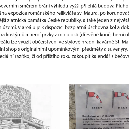
 severním směrem brání výhledu vyšší přilehlá budova Pluho
těna expozice románského relikviáře sv. Maura, po korunova
ší zlatnická památka České republiky, a také jeden z největ
m území. V areálu je k dispozici bezplatná úschovna kol a do
na kostýmů a herní prvky z minulosti (dřevěné koně, herní o
álu lze využít občerstvení ve stylové hradní kavárně St. Maur
ní shop s originálními upomínkovými předměty a suvenýry.
eciální razítko, či od příštího roku zakoupit kalendář s beč
!