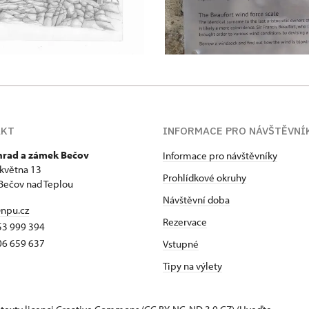
AKT
INFORMACE PRO NÁVŠTĚVNÍ
 hrad a zámek Bečov
Informace pro návštěvníky
 května 13
Prohlídkové okruhy
Bečov nad Teplou
Návštěvní doba
npu.cz
Rezervace
53 999 394
06 659 637
Vstupné
Tipy na výlety