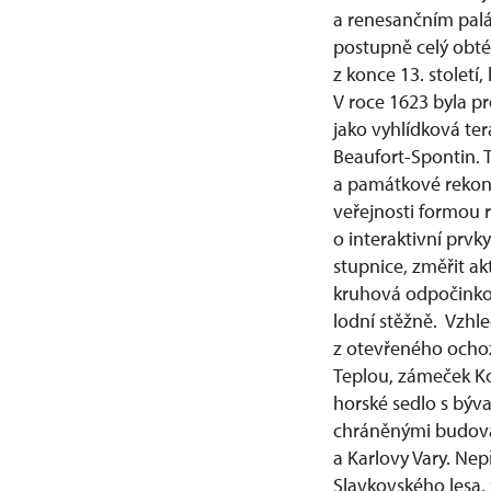
a renesančním palá
postupně celý obt
z konce 13. století,
V roce 1623 byla pr
jako vyhlídková te
Beaufort-Spontin.
a památkové rekons
veřejnosti formou 
o interaktivní prvk
stupnice, změřit akt
kruhová odpočinkov
lodní stěžně. Vzhl
z otevřeného ocho
Teplou, zámeček Ko
horské sedlo s býv
chráněnými budovam
a Karlovy Vary. Ne
Slavkovského lesa,