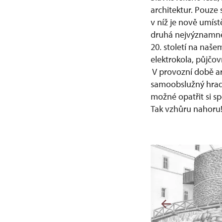
architektur. Pouze
v níž je nově umís
druhá nejvýznamněj
20. století na naše
elektrokola, půjčov
V provozní době are
samoobslužný hrad
možné opatřit si sp
Tak vzhůru nahoru