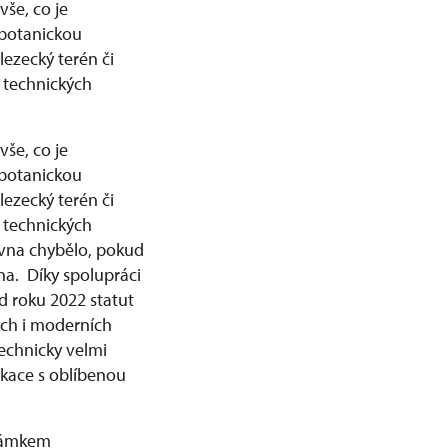
še, co je
 botanickou
lezecký terén či
 technických
še, co je
 botanickou
lezecký terén či
 technických
vna chybělo, pokud
a. Díky spolupráci
d roku 2022 statut
kých i moderních
echnicky velmi
ikace s oblíbenou
u.
 zámkem