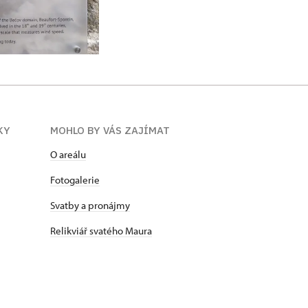
KY
MOHLO BY VÁS ZAJÍMAT
O areálu
Fotogalerie
Svatby a pronájmy
Relikviář svatého Maura