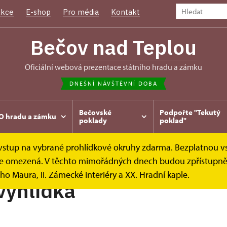
kce
E-shop
Pro média
Kontakt
Bečov nad Teplou
oficiální webová prezentace státního hradu a zámku
DNEŠNÍ NÁVŠTĚVNÍ DOBA
Bečovské
Podpořte "Tekutý
O hradu a zámku
poklady
poklad"
e vstup na vybrané prohlídkové okruhy zdarma. Bezplatnou v
íky
Hradní vyhlídka
k je omezená. V těchto mimořádných dnech budou zpřístupněn
ho Maura, II. Zámecké interiéry a XX. Hradní kaple.
vyhlídka