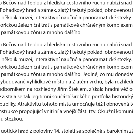
o Bečov nad Teplou z hlediska cestovního ruchu nabízí snad v
Pohádkový hrad a zámek, zlatý i tekutý poklad, obnovenou
několik muzeí, interaktivní naučné a panoramatické stezky, 
istorickou železniční trať s památkově chráněným komplexem
 i památkovou zónu a mnoho dalšího.
o Bečov nad Teplou z hlediska cestovního ruchu nabízí snad v
Pohádkový hrad a zámek, zlatý i tekutý poklad, obnovenou
několik muzeí, interaktivní naučné a panoramatické stezky, 
istorickou železniční trať s památkově chráněným komplexem
 i památkovou zónu a mnoho dalšího. Jediné, co mu donedá
ybudované vyhlídkové místo na Zlatém vrchu, byla rozhledn
dborníkem na rozhledny Jiřím Šteklem, získala hradní věž o
 a stala se tak legitimní součástí širokého portfolia historic
publiky. Atraktivitu tohoto místa umocňuje též i obnovená t
trukce propojující vnitřní a vnější části tzv. Okružní komun
ktivní naučnou stezko
gotický hrad z poloviny 14. století se společně s barokním