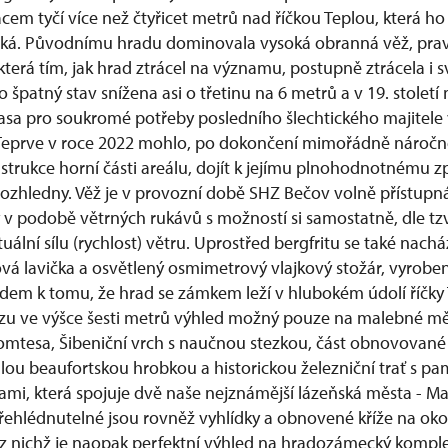
cem tyčí více než čtyřicet metrů nad říčkou Teplou, která 
éká. Původnímu hradu dominovala vysoká obranná věž, pra
 která tím, jak hrad ztrácel na významu, postupně ztrácela i sv
o špatný stav snížena asi o třetinu na 6 metrů a v 19. stolet
rasa pro soukromé potřeby posledního šlechtického majitele
 Teprve v roce 2022 mohlo, po dokončení mimořádně náročn
trukce horní části areálu, dojít k jejímu plnohodnotnému z
rozhledny. Věž je v provozní době SHZ Bečov volně přístupn
y v podobě větrných rukávů s možností si samostatně, dle tz
uální sílu (rychlost) větru. Uprostřed bergfritu se také nachá
á lavička a osvětlený osmimetrový vlajkový stožár, vyroben
edem k tomu, že hrad se zámkem leží v hlubokém údolí říčky T
zu ve výšce šesti metrů výhled možný pouze na malebné mě
mtesa, Šibeniční vrch s naučnou stezkou, část obnovované
alou beaufortskou hrobkou a historickou železniční trať s p
i, která spojuje dvě naše nejznámější lázeňská města - M
přehlédnutelné jsou rovněž vyhlídky a obnovené kříže na oko
 z nichž je naopak perfektní výhled na hradozámecký komp