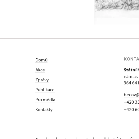
KONT
Domů
Akce
Státní
nám. 5.
Zprávy
364 64 
Publikace
becov@
Pro média
+420 3
Kontakty
+420 6