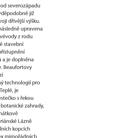
ho od severozápadu
vděpodobně již
oji dřívější výšku.
í následně upravena
 vévody z rodu
é stavební
přístupnění
á a je doplněna
v. Beaufortovy
zí
ý technologií pro
eplé, je
stečko s řekou
 botanické zahrady,
amátkově
ariánské Lázně
lních kopcích
lex mimořádných