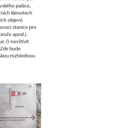
vského paláce,
čních klenotech
ších objevů
kovací stanice pro
bruče apod.).
, či navštívit
 Zde bude
ovskou rozhlednou.