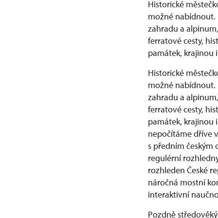
Historické městečk
možné nabídnout. 
zahradu a alpinum, 
ferratové cesty, h
památek, krajinou
Historické městečk
možné nabídnout. 
zahradu a alpinum, 
ferratové cesty, h
památek, krajinou
nepočítáme dříve v
s předním českým o
regulérní rozhledny
rozhleden České re
náročná mostní kons
intera
Pozdně středověký 