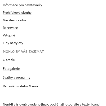
Informace pro návštěvníky
Prohlídkové okruhy
Návštěvní doba
Rezervace
Vstupné
Tipy na výlety
MOHLO BY VÁS ZAJÍMAT
O areálu
Fotogalerie
Svatby a pronájmy
Relikviář svatého Maura
Není-li výslovně uvedeno jinak, podléhají fotografie a texty
licenci