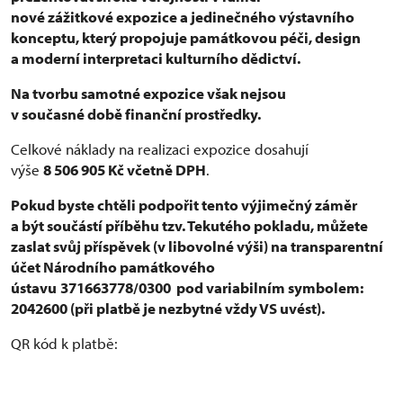
nové zážitkové
expozice a jedinečného výstavního
konceptu, který propojuje památkovou péči, design
a moderní interpretaci kulturního dědictví.
Na tvorbu samotné expozice však nejsou
v současné době finanční prostředky.
Celkové náklady na realizaci expozice dosahují
výše
8 506 905 Kč včetně DPH
.
Pokud byste chtěli podpořit tento výjimečný záměr
a být součástí příběhu tzv. Tekutého pokladu, můžete
zaslat svůj příspěvek (v libovolné výši) na transparentní
účet Národního památkového
ústavu
371663778/0300
pod variabilním symbolem:
2042600
(při platbě je nezbytné vždy VS uvést).
QR kód k platbě: