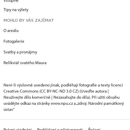
Vstupné
Tipy na výlety
MOHLO BY VÁS ZAJÍMAT
O areálu
Fotogalerie
Svatby a pronájmy
Relikviář svatého Maura
Není-li výslovně uvedeno jinak, podléhají fotografie a texty
licenci
Creative Commons
(CC BY-NC-ND 3.0 CZ) (Uveďte autora |
Neužívejte dílo komerčně | Nezasahujte do díla). Při užití obsahu
uvádějte odkaz na stránky www.npu.cz a „zdroj: Národní památkový
ústav“
Právní ujednání
Prohlášení o přístupnosti
Řešení