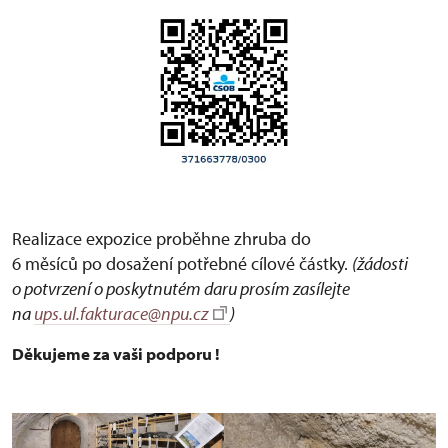
Realizace expozice proběhne zhruba do
6 měsíců po dosažení potřebné cílové částky.
(žádosti
o potvrzení o poskytnutém daru prosím zasílejte
na
ups.ul.fakturace@npu.cz
)
Děkujeme za vaši podporu !