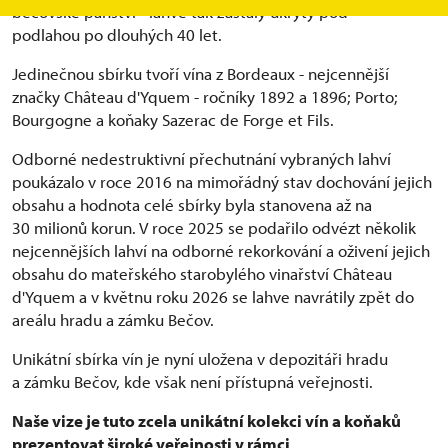
bečovské panství - lahve tak zůstaly ukryty pod
podlahou po dlouhých 40 let.
Jedinečnou sbírku tvoří vína z Bordeaux - nejcennější
značky Château d'Yquem - ročníky 1892 a 1896; Porto;
Bourgogne a koňaky Sazerac de Forge et Fils.
Odborné nedestruktivní přechutnání vybraných lahví
poukázalo v roce 2016 na mimořádný stav dochování jejich
obsahu a hodnota celé sbírky byla stanovena až na
30 milionů korun. V roce 2025 se podařilo odvézt několik
nejcennějších lahví na odborné rekorkování a oživení jejich
obsahu do mateřského starobylého vinařství Château
d'Yquem a v květnu roku 2026 se lahve navrátily zpět do
areálu hradu a zámku Bečov.
Unikátní sbírka vín je nyní uložena v depozitáři hradu
a zámku Bečov, kde však není přístupná veřejnosti.
Naše vize je tuto zcela unikátní kolekci vín a koňaků
prezentovat široké veřejnosti v rámci