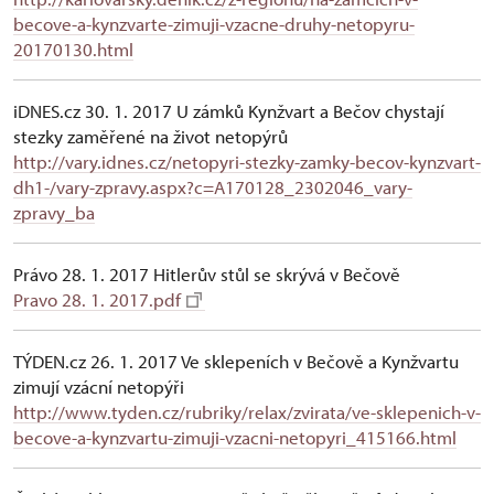
becove-a-kynzvarte-zimuji-vzacne-druhy-netopyru-
20170130.html
iDNES.cz 30. 1. 2017 U zámků Kynžvart a Bečov chystají
stezky zaměřené na život netopýrů
http://vary.idnes.cz/netopyri-stezky-zamky-becov-kynzvart-
dh1-/vary-zpravy.aspx?c=A170128_2302046_vary-
zpravy_ba
Právo 28. 1. 2017 Hitlerův stůl se skrývá v Bečově
Pravo 28. 1. 2017.pdf
TÝDEN.cz 26. 1. 2017 Ve sklepeních v Bečově a Kynžvartu
zimují vzácní netopýři
http://www.tyden.cz/rubriky/relax/zvirata/ve-sklepenich-v-
becove-a-kynzvartu-zimuji-vzacni-netopyri_415166.html