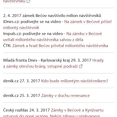
návštěvníků
2. 4. 2017 zámek Bečov navštívilo milion návštěvníků
iDnes.cz: podívejte se na video -
Na zámek v Bečově přišel
miliontý návštěvník
Impuls.cz: podívejte se na video -
Na zámku v Bečově
uvítali miliontého návštěvníka salvou z děla
ČTK:
Zámek a hrad Bečov přivítal miliontého návštěvníka
Mladá fronta Dnes - Karlovarský kraj 29. 3. 2017
Hrady
a zámky otevřou brány, vstupné podraží
denik.cz 27. 3. 2017
Kdo bude miliontým návštěvníkem?
denik.cz 25. 3. 2017
Zámky v duchu renesance
Český rozhlas 24. 3. 2017
Zámky v Bečově a Kynžvartu
vstupují do nové sezóny. Nabízí zábavu i překvapení