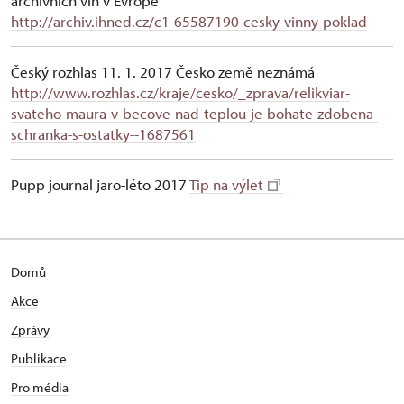
archivních vín v Evropě
http://archiv.ihned.cz/c1-65587190-cesky-vinny-poklad
Český rozhlas 11. 1. 2017 Česko země neznámá
http://www.rozhlas.cz/kraje/cesko/_zprava/relikviar-
svateho-maura-v-becove-nad-teplou-je-bohate-zdobena-
schranka-s-ostatky--1687561
Pupp journal jaro-léto 2017
Tip na výlet
Domů
Akce
Zprávy
Publikace
Pro média