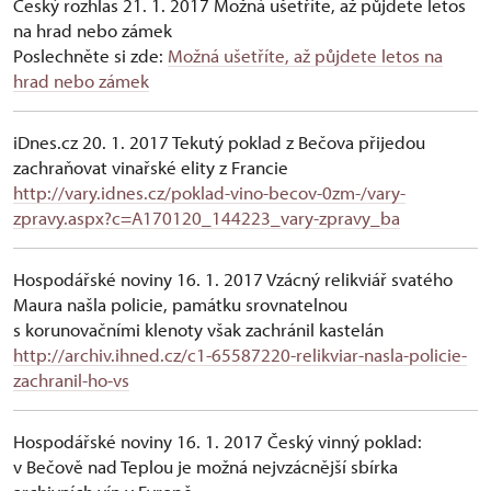
Český rozhlas 21. 1. 2017 Možná ušetříte, až půjdete letos
na hrad nebo zámek
Poslechněte si zde:
Možná ušetříte, až půjdete letos na
hrad nebo zámek
iDnes.cz 20. 1. 2017 Tekutý poklad z Bečova přijedou
zachraňovat vinařské elity z Francie
http://vary.idnes.cz/poklad-vino-becov-0zm-/vary-
zpravy.aspx?c=A170120_144223_vary-zpravy_ba
Hospodářské noviny 16. 1. 2017 Vzácný relikviář svatého
Maura našla policie, památku srovnatelnou
s korunovačními klenoty však zachránil kastelán
http://archiv.ihned.cz/c1-65587220-relikviar-nasla-policie-
zachranil-ho-vs
Hospodářské noviny 16. 1. 2017 Český vinný poklad:
v Bečově nad Teplou je možná nejvzácnější sbírka