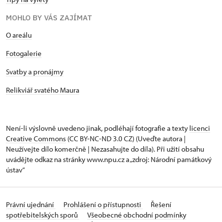
MOHLO BY VÁS ZAJÍMAT
O areálu
Fotogalerie
Svatby a pronájmy
Relikviář svatého Maura
Není-li výslovně uvedeno jinak, podléhají fotografie a texty
licenci
Creative Commons
(CC BY-NC-ND 3.0 CZ) (Uveďte autora |
Neužívejte dílo komerčně | Nezasahujte do díla). Při užití obsahu
uvádějte odkaz na stránky www.npu.cz a „zdroj: Národní památkový
ústav“
Právní ujednání
Prohlášení o přístupnosti
Řešení
spotřebitelských sporů
Všeobecné obchodní podmínky