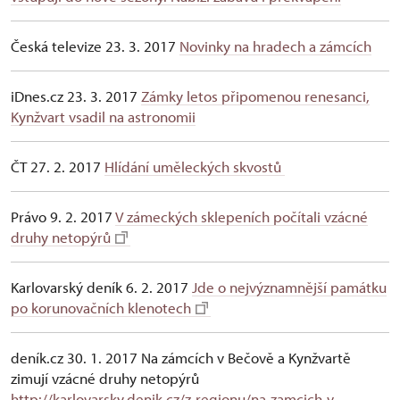
Česká televize 23. 3. 2017
Novinky na hradech a zámcích
iDnes.cz 23. 3. 2017
Zámky letos připomenou renesanci,
Kynžvart vsadil na astronomii
ČT 27. 2. 2017
Hlídání uměleckých skvostů
Právo 9. 2. 2017
V zámeckých sklepeních počítali vzácné
druhy netopýrů
Karlovarský deník 6. 2. 2017
Jde o nejvýznamnější památku
po korunovačních klenotech
deník.cz 30. 1. 2017 Na zámcích v Bečově a Kynžvartě
zimují vzácné druhy netopýrů
http://karlovarsky.denik.cz/z-regionu/na-zamcich-v-