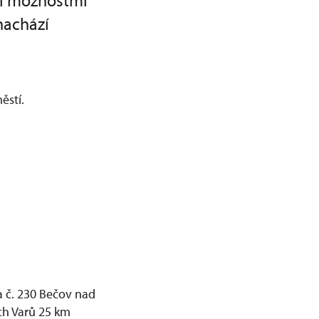
mi možnostmi
nachází
ěstí.
a č. 230 Bečov nad
ch Varů 25 km