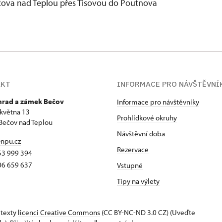
Bečova nad Teplou přes Tisovou do Poutnova
AKT
INFORMACE PRO NÁVŠTĚVNÍ
 hrad a zámek Bečov
Informace pro návštěvníky
 května 13
Prohlídkové okruhy
Bečov nad Teplou
Návštěvní doba
npu.cz
Rezervace
53 999 394
06 659 637
Vstupné
Tipy na výlety
 texty
licenci Creative Commons
(CC BY-NC-ND 3.0 CZ) (Uveďte