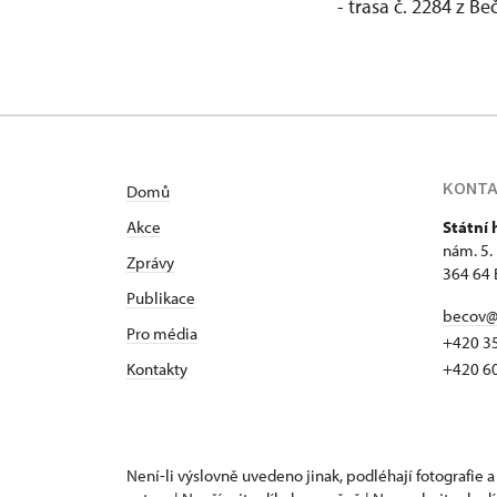
- trasa č. 2284 z 
KONT
Domů
Akce
Státní
nám. 5.
Zprávy
364 64 
Publikace
becov@
Pro média
+420 3
Kontakty
+420 6
Není-li výslovně uvedeno jinak, podléhají fotografie a