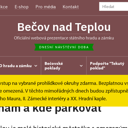
kce
E-shop
Pro média
Kontakt
Bečov nad Teplou
oficiální webová prezentace státního hradu a zámku
DNEŠNÍ NÁVŠTĚVNÍ DOBA
Bečovské
Podpořte "Tekutý
O hradu a zámku
poklady
poklad"
e vstup na vybrané prohlídkové okruhy zdarma. Bezplatnou v
íky
Dostupnost a parkování
k je omezená. V těchto mimořádných dnech budou zpřístupněn
ho Maura, II. Zámecké interiéry a XX. Hradní kaple.
nám a kde parkovat