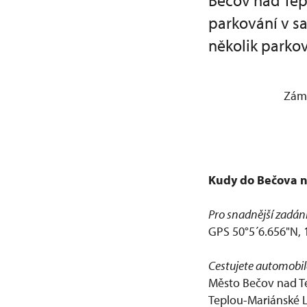
Bečov nad Tep
parkování v s
několik parkov
Záme
Kudy do Bečova n
Pro snadnější zadán
GPS 50°5´6.656"N, 
Cestujete automobil
Město Bečov nad Tep
Teplou-Mariánské L