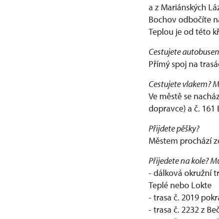
a z Mariánských Lá
Bochov odbočíte na
Teplou je od této k
Cestujete autobusem?
Přímý spoj na tras
Cestujete vlakem? Mu
Ve městě se nachází
dopravce) a č. 161
Přijdete pěšky?
Městem prochází ze
Přijedete na kole? M
- dálková okružní t
Teplé nebo Lokte
- trasa č. 2019 po
- trasa č. 2232 z B