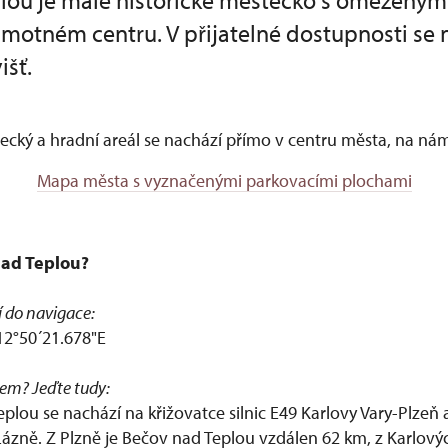
lou je malé historické městečko s omezený
amotném centru. V přijatelné dostupnosti se 
išť.
cký a hradní areál se nachází přímo v centru města, na nám
Mapa města s vyznačenými parkovacími plochami
ad Teplou?
í do navigace:
12°50´21.678"E
em? Jeďte tudy:
lou se nachází na křižovatce silnic E49 Karlovy Vary-Plzeň 
ázně. Z Plzně je Bečov nad Teplou vzdálen 62 km, z Karlový