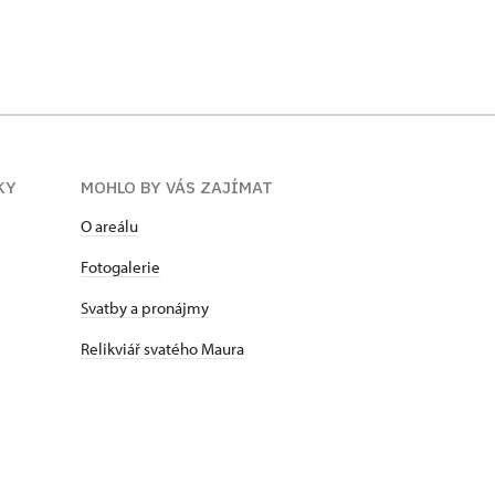
KY
MOHLO BY VÁS ZAJÍMAT
O areálu
Fotogalerie
Svatby a pronájmy
Relikviář svatého Maura