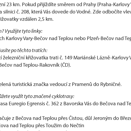
zní 23 km. Pokud přijíždíte směrem od Prahy (Praha-Karlovy 
 silnici č. 208, která Vás dovede do Vodné. Zde odbočíte vl
řižovatky vzdálen 2,5 km.
 Využijte tyto linky:
ách Karlovy Vary-Bečov nad Teplou nebo Plzeň-Bečov nad Te
síte po těchto tratích:
 železniční křižovatka trati č. 149 Mariánské Lázně-Karlovy
 Bečov nad Teplou-Rakovník (ČD).
lená turistická značka vedoucí z Pramenů do Rybničné.
ůžete využít tyto značené cyklotrasy:
rasa Euregio Egrensis č. 362 z Bavorska Vás do Bečova nad T
kračuje z Bečova nad Teplou přes Čistou, důl Jeroným do Bře
ečova nad Teplou přes Toužim do Nečtin