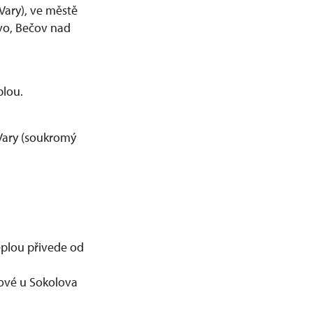
Vary), ve městě
evo, Bečov nad
plou.
 Vary (soukromý
eplou přivede od
zové u Sokolova