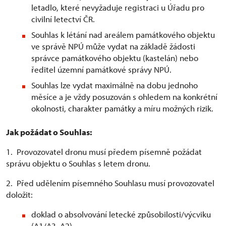
letadlo, které nevyžaduje registraci u Úřadu pro
civilní letectví ČR.
Souhlas k létání nad areálem památkového objektu
ve správě NPÚ může vydat na základě žádosti
správce památkového objektu (kastelán) nebo
ředitel územní památkové správy NPÚ.
Souhlas lze vydat maximálně na dobu jednoho
měsíce a je vždy posuzován s ohledem na konkrétní
okolnosti, charakter památky a míru možných rizik.
Jak požádat o Souhlas:
1. Provozovatel dronu musí předem písemně požádat
správu objektu o Souhlas s letem dronu.
2. Před udělením písemného Souhlasu musí provozovatel
doložit:
doklad o absolvování letecké způsobilosti/výcviku
(A1/A3, A2)