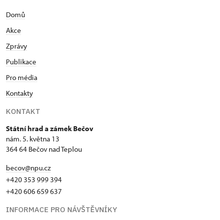
2006 vedoucí správy státního hradu a zámku Bečov,
Domů
2009 až dosud člen koncepčních skupin
generálního ředitele NPÚ, 2010–2011 vedoucí
Akce
správy státního hradu a zámku Bečov a ředitel
Zprávy
územního odborného pracoviště NPU v Lokti pro
Karlovarský kraj, 2012 vedoucí správy státního
Publikace
hradu a zámku Bečov. Iniciátor a koordinátor
Pro média
Projektu příkladné obnovy hradu a přilehlých
Kontakty
objektů pro prezentaci památkové péče formou
vzdělávacích programů. Autor a spoluautor prací
KONTAKT
týkající se archeologie, památkové péče a Bečova
nad Teplou, spoluautor monografií o hradu Bečov a
Státní hrad a zámek Bečov
nám. 5. května 13
relikviáři sv. Maura, Iniciátor a spoluautor výstavy
364 64 Bečov nad Teplou
Relikviář sv. Maura na Pražském hradě 2010–2011.
Spoluautor projektu Hrad Bečov (projekt
becov@npu.cz
konzervace a prezentace oceněného v kategorii
+420 353 999 394
projekt/výzkum cenou Evropské unie – Europa
+420 606 659 637
Nostra – European Union Prize for Cultural Heritage
/ Europa Nostra Awards), 2012 člen řídícího týmu v
INFORMACE PRO NÁVŠTĚVNÍKY
projektu nazvaném Vzdělávací role NPÚ, Edukace