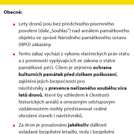
Obecně:
Lety dronů jsou bez předchozího písemného
povolení (dále „Souhlas“) nad areálem památkového
objektu ve správě Národního památkového ústavu
(NPÚ) zakázány.
Tento zákaz vychází z výkonu vlastnických práv státu
a z povinností vyplývajících ze zákona o státní
památkové péči. Cílem je zejména
ochrana
kulturních památek před rizikem poškození
,
zajištění jejich bezpečnosti pro
návštěvníky a
prevence neřízeného souběhu více
letů dronů
, které by vzhledem k členitosti
historických areálů a omezeným odstupovým
vzdálenostem mohly představovat reálné
ohrožení staveb i návštěvníků.
Za dron je považováno
jakékoliv
dálkově
ovládané bezpilotní letadlo, tedy i bezpilotní