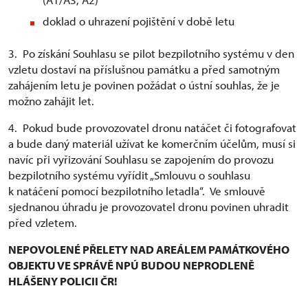
doklad o uhrazení pojištění v době letu
3. Po získání Souhlasu se pilot bezpilotního systému v den
vzletu dostaví na příslušnou památku a před samotným
zahájením letu je povinen požádat o ústní souhlas, že je
možno zahájit let.
4. Pokud bude provozovatel dronu natáčet či fotografovat
a bude daný materiál užívat ke komerčním účelům, musí si
navíc při vyřizování Souhlasu se zapojením do provozu
bezpilotního systému vyřídit „Smlouvu o souhlasu
k natáčení pomocí bezpilotního letadla“. Ve smlouvě
sjednanou úhradu je provozovatel dronu povinen uhradit
před vzletem.
NEPOVOLENÉ PŘELETY NAD AREÁLEM PAMÁTKOVÉHO
OBJEKTU VE SPRÁVĚ NPÚ BUDOU NEPRODLENĚ
HLÁŠENY POLICII ČR!