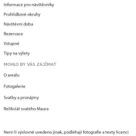
Informace pro návštěvníky
jako klíčový nástroj zkvalitnění péče o kulturní
dědictví České republiky, Program aplikovaného
Prohlídkové okruhy
výzkumu a vývoje národní a kulturní identity (NAKI)
Návštěvní doba
– 2016 získáno další ocenění Europa Nostra v
Rezervace
kategorii vzdělávání, odborná příprava a osvěta. V
roce 2013 zřízení Edukačního centra při hradu a
Vstupné
zámku Bečov nad Teplou a získání statutu fakultního
Tipy na výlety
památkového objektu Karlovy univerzity. 2014
absolvoval program celoživotního vzdělávání
MOHLO BY VÁS ZAJÍMAT
Marketing kulturních organizací na Fakultě designu
O areálu
a umění Ladislava Sutnara ZČU v Plzni a
akreditovaný kurz MŠMT ČR pro vedení dětský
Fotogalerie
oddílů. 2016 získána cena HZS Karlovarského kraje
za osobní přínos k zabezpečení protipožární
Svatby a pronájmy
ochrany hradu a zámku Bečov a 1. cena Adolfa
Relikviář svatého Maura
Heyduka za přístup k nevidomým a slabozrakým
návštěvníkům. Účastník zahraničních studijních
stáží. Soudní znalec v oboru archeologie a
architektonické památky a výtvarné umění –
Není-li výslovně uvedeno jinak, podléhají fotografie a texty
licenci