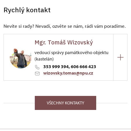
Rychlý kontakt
Nevíte si rady? Nevadí, ozvěte se nám, rádi vám poradíme.
Mgr. Tomáš Wizovský
vedoucí správy památkového objektu
(kastelán)
353 999 394, 606 666 423
wizovsky.tomas@npu.cz
ÚPS v Ústí nad Labem
13/, Bečov nad Teplou 13 36464
VŠECHNY KONTAKTY
Od 1998 zaměstnán u NPU – útvar Památkové
péče, oddělení architektury, později oddělení
archeologie, 2002 Vedoucí správy státního hradu a
zámku Bečov, 2005–2006 ředitel NPÚ, ÚOP v Plzni,