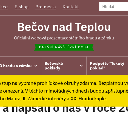
kce
E-shop
Pro média
Kontakt
Bečov nad Teplou
oficiální webová prezentace státního hradu a zámku
DNEŠNÍ NÁVŠTĚVNÍ DOBA
Bečovské
Podpořte "Tekutý
O hradu a zámku
poklady
poklad"
e vstup na vybrané prohlídkové okruhy zdarma. Bezplatnou v
diální ohlasy
2010
k je omezená. V těchto mimořádných dnech budou zpřístupněn
ho Maura, II. Zámecké interiéry a XX. Hradní kaple.
i a napsali o nás v roce 