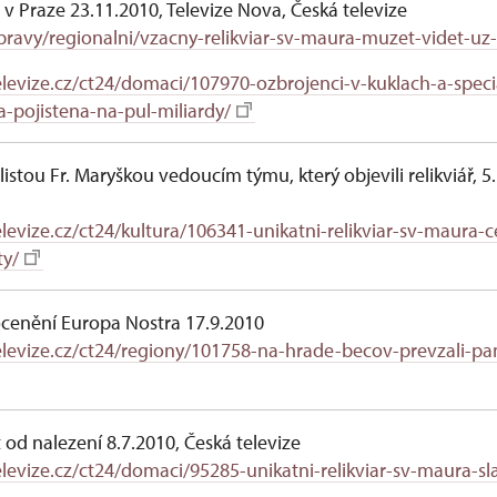
e v Praze 23.11.2010, Televize Nova, Česká televize
zpravy/regionalni/vzacny-relikviar-sv-maura-muzet-videt-uz
levize.cz/ct24/domaci/107970-ozbrojenci-v-kuklach-a-speci
-pojistena-na-pul-miliardy/
istou Fr. Maryškou vedoucím týmu, který objevili relikviář, 5
levize.cz/ct24/kultura/106341-unikatni-relikviar-sv-maura-c
ty/
ocenění Europa Nostra 17.9.2010
levize.cz/ct24/regiony/101758-na-hrade-becov-prevzali-pa
et od nalezení 8.7.2010, Česká televize
levize.cz/ct24/domaci/95285-unikatni-relikviar-sv-maura-sla