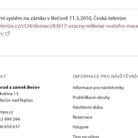
rní systém na zámku v Bečově 11.3.2010, Česká televize
levize.cz/ct24/domaci/83617-vzacny-relikviar-svateho-maur
m/
AKT
INFORMACE PRO NÁVŠTĚVNÍ
 hrad a zámek Bečov
Informace pro návštěvníky
 května 13
Prohlídkové okruhy
Bečov nad Teplou
Návštěvní doba
npu.cz
Rezervace
53 999 394
06 659 637
Vstupné
Tipy na výlety