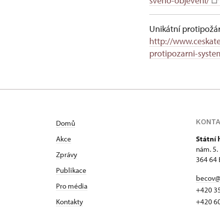
sveho-objeveni/
Unikátní protipožá
http://www.ceskate
protipozarni-syste
KONT
Domů
Akce
Státní
nám. 5.
Zprávy
364 64 
Publikace
becov@
Pro média
+420 3
Kontakty
+420 6