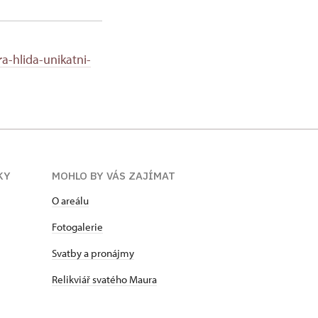
a-hlida-unikatni-
KY
MOHLO BY VÁS ZAJÍMAT
O areálu
Fotogalerie
Svatby a pronájmy
Relikviář svatého Maura