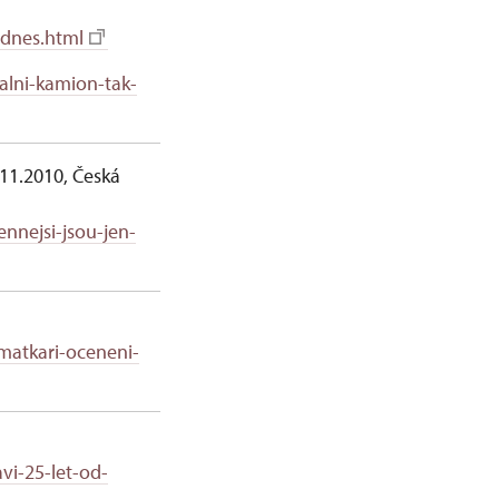
-dnes.html
alni-kamion-tak-
.11.2010, Česká
ennejsi-jsou-jen-
matkari-oceneni-
vi-25-let-od-