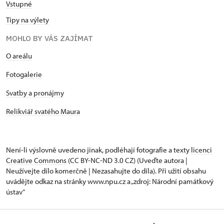
Vstupné
Tipy na výlety
MOHLO BY VÁS ZAJÍMAT
O areálu
Fotogalerie
Svatby a pronájmy
Relikviář svatého Maura
Není-li výslovně uvedeno jinak, podléhají fotografie a texty
licenci
Creative Commons
(CC BY-NC-ND 3.0 CZ) (Uveďte autora |
Neužívejte dílo komerčně | Nezasahujte do díla). Při užití obsahu
uvádějte odkaz na stránky www.npu.cz a „zdroj: Národní památkový
ústav“