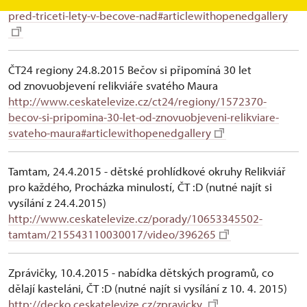
pred-triceti-lety-v-becove-nad#articlewithopenedgallery
ČT24 regiony 24.8.2015 Bečov si připomíná 30 let
od znovuobjevení relikviáře svatého Maura
http://www.ceskatelevize.cz/ct24/regiony/1572370-
becov-si-pripomina-30-let-od-znovuobjeveni-relikviare-
svateho-maura#articlewithopenedgallery
Tamtam, 24.4.2015 - dětské prohlídkové okruhy Relikviář
pro každého, Procházka minulostí, ČT :D (nutné najít si
vysílání z 24.4.2015)
http://www.ceskatelevize.cz/porady/10653345502-
tamtam/215543110030017/video/396265
Zprávičky, 10.4.2015 - nabídka dětských programů, co
dělají kasteláni, ČT :D (nutné najít si vysílání z 10. 4. 2015)
http://decko.ceskatelevize.cz/zpravicky