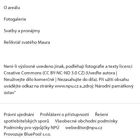
O areálu
Fotogalerie
Svatby a pronájmy
Relikviář svatého Maura
Není-li výslovně uvedeno jinak, podléhají fotografie a texty
licenci
Creative Commons
(CC BY-NC-ND 3.0 CZ) (Uveďte autora |
Neužívejte dílo komerčně | Nezasahujte do díla). Při užití obsahu
uvádějte odkaz na stránky www.npu.cz a „zdroj: Národní památkový
ústav“
Právní ujednání
Prohlášení o přístupnosti
Řešení
spotřebitelských sporů
Všeobecné obchodní podmínky
Podmínky pro výpůjčky NPÚ
webeditor@npu.cz
Provozuje BluePool s.r.o.