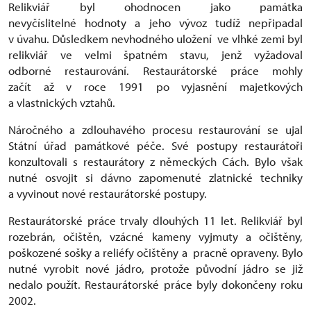
Relikviář byl ohodnocen jako památka
nevyčíslitelné hodnoty a jeho vývoz tudíž nepřipadal
v úvahu. Důsledkem nevhodného uložení ve vlhké zemi byl
relikviář ve velmi špatném stavu, jenž vyžadoval
odborné restaurování. Restaurátorské práce mohly
začít až v roce 1991 po vyjasnění majetkových
a vlastnických vztahů.
Náročného a zdlouhavého procesu restaurování se ujal
Státní úřad památkové péče. Své postupy restaurátoři
konzultovali s restaurátory z německých Cách. Bylo však
nutné osvojit si dávno zapomenuté zlatnické techniky
a vyvinout nové restaurátorské postupy.
Restaurátorské práce trvaly dlouhých 11 let. Relikviář byl
rozebrán, očištěn, vzácné kameny vyjmuty a očištěny,
poškozené sošky a reliéfy očištěny a pracně opraveny. Bylo
nutné vyrobit nové jádro, protože původní jádro se již
nedalo použít. Restaurátorské práce byly dokončeny roku
2002.