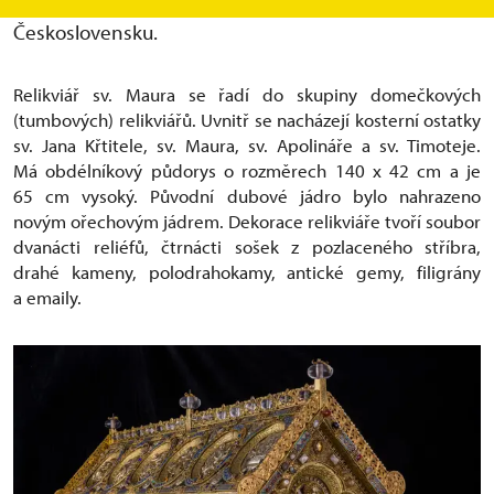
jeden z největších nálezů 20. století v tehdejším
Československu.
Relikviář sv. Maura se řadí do skupiny domečkových
(tumbových) relikviářů. Uvnitř se nacházejí kosterní ostatky
sv. Jana Křtitele, sv. Maura, sv. Apolináře a sv. Timoteje.
Má obdélníkový půdorys o rozměrech 140 x 42 cm a je
65 cm vysoký. Původní dubové jádro bylo nahrazeno
novým ořechovým jádrem. Dekorace relikviáře tvoří soubor
dvanácti reliéfů, čtrnácti sošek z pozlaceného stříbra,
drahé kameny, polodrahokamy, antické gemy, filigrány
a emaily.