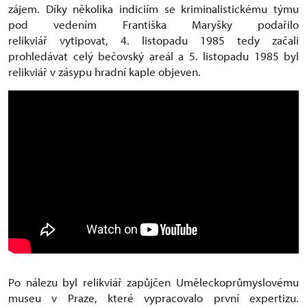
zájem. Díky několika indiciím se kriminalistickému týmu
pod vedením Františka Maryšky podařilo
relikviář vytipovat, 4. listopadu 1985 tedy začali
prohledávat celý bečovský areál a 5. listopadu 1985 byl
relikviář v zásypu hradní kaple objeven.
Po nálezu byl relikviář zapůjčen Uměleckoprůmyslovému
museu v Praze, které vypracovalo první expertizu.