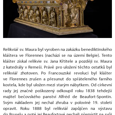
Relikviář sv. Maura byl vyroben na zakázku benediktinského
kláštera ve Florennes (nachází se na území Belgie). Tento
klášter získal relikvie sv. Jana Křtitele a později sv. Maura
z katedrály v Remeši. Právě pro uložení těchto ostatků byl
relikviář zhotoven. Po Francouzské revoluci byl klášter
ve Florennes zrušen a přesunut do spřáteleného farního
kostela, kde byl uložen mezi starým nábytkem. Od církevní
rady jej značně poškozený odkoupil roku 1838 tehdejší
majitel bečovského panství Alfréd de Beaufort-Spontin.
Svým nákladem jej nechal zhruba v polovině 19. století
opravit. Roku 1888 byl relikviář zapůjčen na výstavu
do Bruselu a poté jej Beaufortové nechali přemístit na svůj