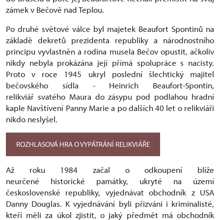
zámek v Bečově nad Teplou.
Po druhé světové válce byl majetek Beaufort Spontinů na
základě dekretů prezidenta republiky a národnostního
principu vyvlastněn a rodina musela Bečov opustit, ačkoliv
nikdy nebyla prokázána její přímá spolupráce s nacisty.
Proto v roce 1945 ukryl poslední šlechtický majitel
bečovského sídla - Heinrich Beaufort-Spontin,
relikviář svatého Maura do zásypu pod podlahou hradní
kaple Navštívení Panny Marie a po dalších 40 let o relikviáři
nikdo neslyšel.
ROZHLASOVÁ HRA O VYPÁTRÁNÍ RELIKVIÁŘE
Až roku 1984 začal o odkoupení blíže
neurčené historické památky, ukryté na území
československé republiky, vyjednávat obchodník z USA
Danny Douglas. K vyjednávání byli přizváni i kriminalisté,
kteří měli za úkol zjistit, o jaký předmět má obchodník