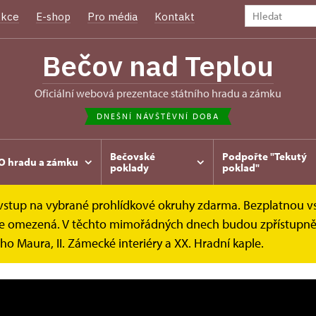
kce
E-shop
Pro média
Kontakt
Bečov nad Teplou
oficiální webová prezentace státního hradu a zámku
DNEŠNÍ NÁVŠTĚVNÍ DOBA
Bečovské
Podpořte "Tekutý
O hradu a zámku
poklady
poklad"
e vstup na vybrané prohlídkové okruhy zdarma. Bezplatnou v
ramy
Videa z hradu a zámku
k je omezená. V těchto mimořádných dnech budou zpřístupněn
ho Maura, II. Zámecké interiéry a XX. Hradní kaple.