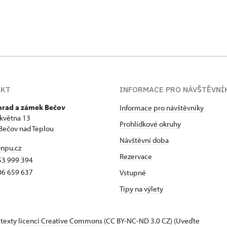
AKT
INFORMACE PRO NÁVŠTĚVNÍ
 hrad a zámek Bečov
Informace pro návštěvníky
 května 13
Prohlídkové okruhy
Bečov nad Teplou
Návštěvní doba
npu.cz
Rezervace
53 999 394
06 659 637
Vstupné
Tipy na výlety
 texty
licenci Creative Commons
(CC BY-NC-ND 3.0 CZ) (Uveďte