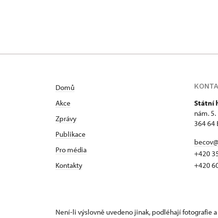
KONT
Domů
Akce
Státní
nám. 5.
Zprávy
364 64 
Publikace
becov@
Pro média
+420 3
Kontakty
+420 6
Není-li výslovně uvedeno jinak, podléhají fotografie a