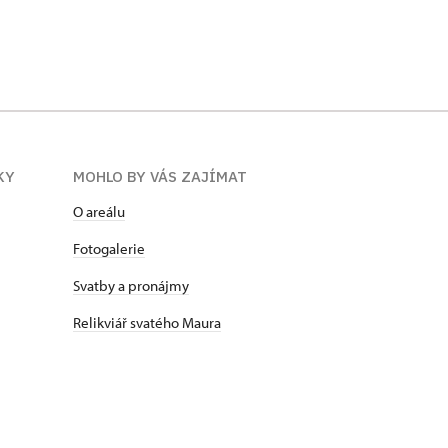
KY
MOHLO BY VÁS ZAJÍMAT
O areálu
Fotogalerie
Svatby a pronájmy
Relikviář svatého Maura