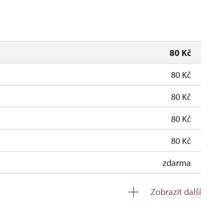
80 Kč
80 Kč
80 Kč
80 Kč
80 Kč
zdarma
neposkytuje se
Zobrazit další
soba na 15 dětí)
neposkytuje se