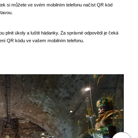
itek si můžete ve svém mobilním telefonu načíst QR kód
tavou.
hou plnit úkoly a luštit hádanky. Za správné odpovědi je čeká
tení QR kódu ve vašem mobilním telefonu.