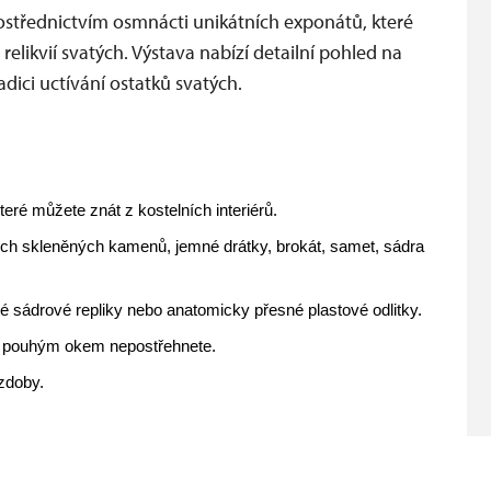
rostřednictvím osmnácti unikátních exponátů, které
elikvií svatých. Výstava nabízí detailní pohled na
adici uctívání ostatků svatých.
teré můžete znát z kostelních interiérů.
ných skleněných kamenů, jemné drátky, brokát, samet, sádra
né sádrové repliky nebo anatomicky přesné plastové odlitky.
jež pouhým okem nepostřehnete.
zdoby.