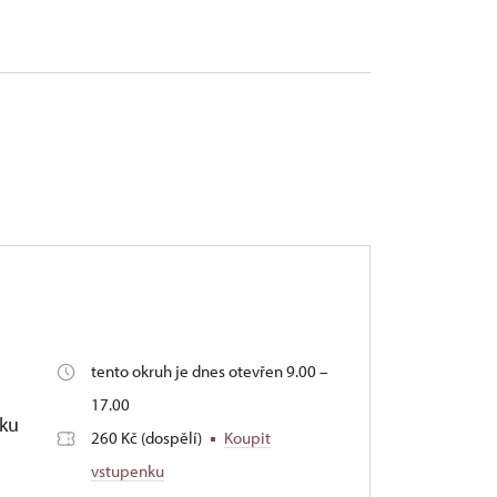
tento okruh je dnes otevřen 9.00 –
17.00
tku
260 Kč (dospělí)
Koupit
vstupenku