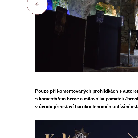
Pouze při komentovaných prohlídkách s autor
s komentářem herce a milovníka památek Jarosla
v úvodu představí barokní fenomén uctívání ost