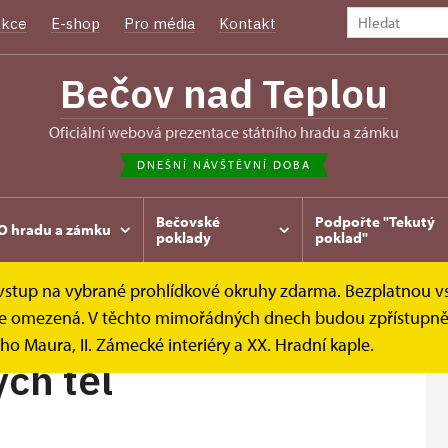
kce
E-shop
Pro média
Kontakt
Bečov nad Teplou
oficiální webová prezentace státního hradu a zámku
DNEŠNÍ NÁVŠTĚVNÍ DOBA
Bečovské
Podpořte "Tekutý
O hradu a zámku
poklady
poklad"
e vstup na vybrané prohlídkové okruhy zdarma. Bezplatnou v
íky
Prohlídkové okruhy
Výstava Kult svatých těl
k je omezená. V těchto mimořádných dnech budou zpřístupněn
ho Maura, II. Zámecké interiéry a XX. Hradní kaple.
ých těl