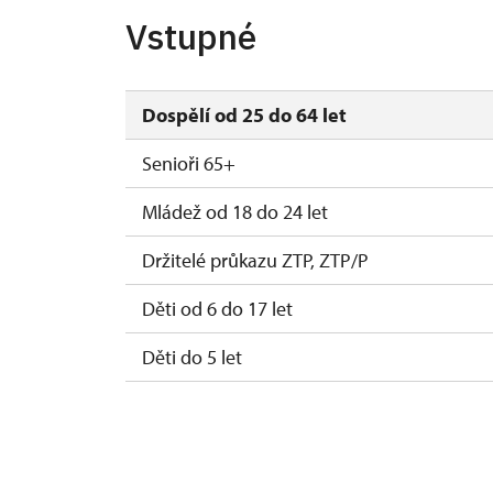
Vstupné
Dospělí od 25 do 64 let
Senioři 65+
Mládež od 18 do 24 let
Držitelé průkazu ZTP, ZTP/P
Děti od 6 do 17 let
Děti do 5 let
Průvodce držitele průkazu ZTP/P
Pedagogický dozor (pro školní skupiny 1 o