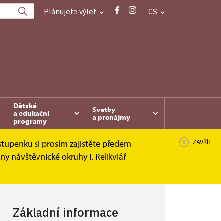
Plánujete výlet
CS
Dětské
Svatby
a edukační
a pronájmy
programy
stupenku si prosím zajistěte předem
ZAVŘÍT
y návštěvnické okruhy I. Relikviář
Základní informace