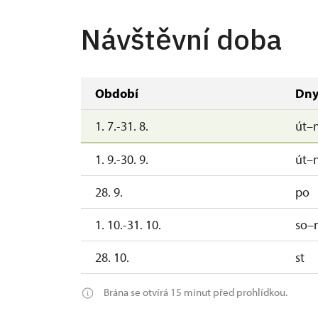
Návštěvní doba
Období
Dn
1. 7.-31. 8.
út–
1. 9.-30. 9.
út–
28. 9.
po
1. 10.-31. 10.
so–
28. 10.
st
Brána se otvírá 15 minut před prohlídkou.