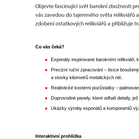
Objevte fascinující svět barokní zbožnosti p
vás zavedou do tajemného světa relikviářů a r
zdobení ostatkových relikviářů a přibližuje tr
Co vás čeká?
Exponáty inspirované barokními relikviáři, k
Precizní ruční zpracování – tisíce brouše
a stovky kilometrů metalických nití.
Realistické kosterní pozůstatky – patinova
Doprovodné panely, které odhalí detaily, 
Ukázky výroby exponátů a komponentů vý
Interaktivní prohlídka