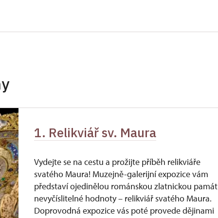
ro celou skupinu min. 15 osob)
neposkytuje se
neposkytuje se
neposkytuje se
neposkytuje se
hy
neposkytuje se
íslušníci)
neposkytuje se
1. Relikviář sv. Maura
neposkytuje se
ůkazu)
Vydejte se na cestu a prožijte příběh relikviáře
svatého Maura! Muzejně-galerijní expozice vám
EM VÝSTAVY JE 140 Kč.
představí ojedinělou románskou zlatnickou pamá
nevyčíslitelné hodnoty – relikviář svatého Maura.
Doprovodná expozice vás poté provede dějinami