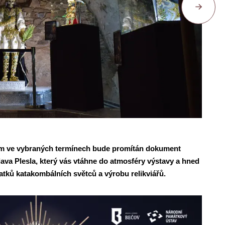
em ve vybraných termínech bude promítán dokument
va Plesla, který vás vtáhne do atmosféry výstavy a hned
atků katakombálních světců a výrobu relikviářů.