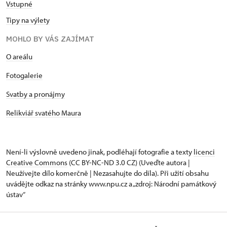
Vstupné
Tipy na výlety
MOHLO BY VÁS ZAJÍMAT
O areálu
Fotogalerie
Svatby a pronájmy
Relikviář svatého Maura
Není-li výslovně uvedeno jinak, podléhají fotografie a texty
licenci
Creative Commons
(CC BY-NC-ND 3.0 CZ) (Uveďte autora |
Neužívejte dílo komerčně | Nezasahujte do díla). Při užití obsahu
uvádějte odkaz na stránky www.npu.cz a „zdroj: Národní památkový
ústav“