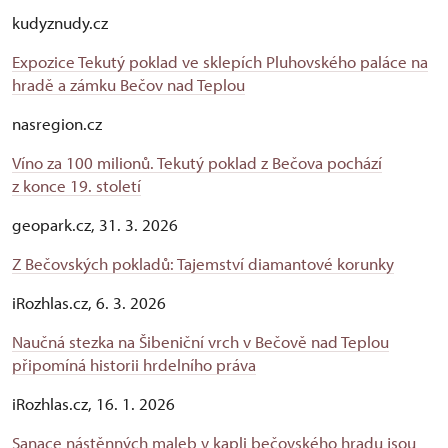
kudyznudy.cz
Expozice Tekutý poklad ve sklepích Pluhovského paláce na
hradě a zámku Bečov nad Teplou
nasregion.cz
Víno za 100 milionů. Tekutý poklad z Bečova pochází
z konce 19. století
geopark.cz, 31. 3. 2026
Z Bečovských pokladů: Tajemství diamantové korunky
iRozhlas.cz, 6. 3. 2026
Naučná stezka na Šibeniční vrch v Bečově nad Teplou
připomíná historii hrdelního práva
iRozhlas.cz, 16. 1. 2026
Sanace nástěnných maleb v kapli bečovského hradu jsou