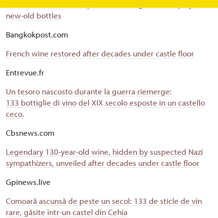
Czech castle's cache of precious wine goes on display in
new-old bottles
Bangkokpost.com
French wine restored after decades under castle floor
Entrevue.fr
Un tesoro nascosto durante la guerra riemerge:
133 bottiglie di vino del XIX secolo esposte in un castello
ceco.
Cbsnews.com
Legendary 130-year-old wine, hidden by suspected Nazi
sympathizers, unveiled after decades under castle floor
Gpinews.live
Comoară ascunsă de peste un secol: 133 de sticle de vin
rare, găsite într-un castel din Cehia