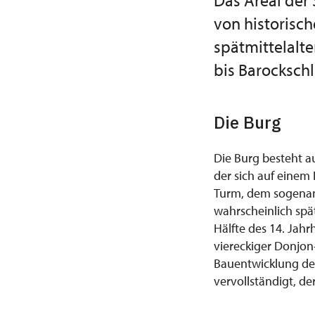
Das Areal der
von historisch
spätmittelalte
bis Barockschl
Die Burg
Die Burg besteht a
der sich auf einem
Turm, dem sogenann
wahrscheinlich spä
Hälfte des 14. Jah
viereckiger Donjo
Bauentwicklung der
vervollständigt, d