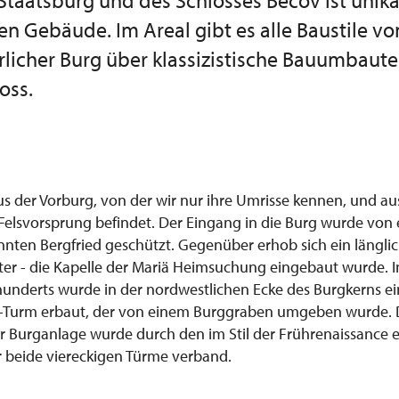
 Staatsburg und des Schlosses Bečov ist unik
en Gebäude. Im Areal gibt es alle Baustile vo
rlicher Burg über klassizistische Bauumbaut
oss.
us der Vorburg, von der wir nur ihre Umrisse kennen, und a
 Felsvorsprung befindet. Der Eingang in die Burg wurde von
ten Bergfried geschützt. Gegenüber erhob sich ein länglich
ter - die Kapelle der Mariä Heimsuchung eingebaut wurde. I
rhunderts wurde in der nordwestlichen Ecke des Burgkerns e
n-Turm erbaut, der von einem Burggraben umgeben wurde. 
 Burganlage wurde durch den im Stil der Frührenaissance e
er beide viereckigen Türme verband.