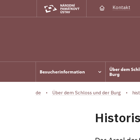
Kontakt
Über dem Schl
Besucherinformation
Burg
de
Über dem Schloss und der Burg
his
Histori