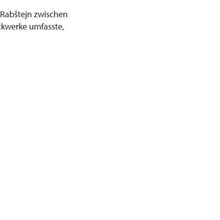
n Rabštejn zwischen
ckwerke umfasste,