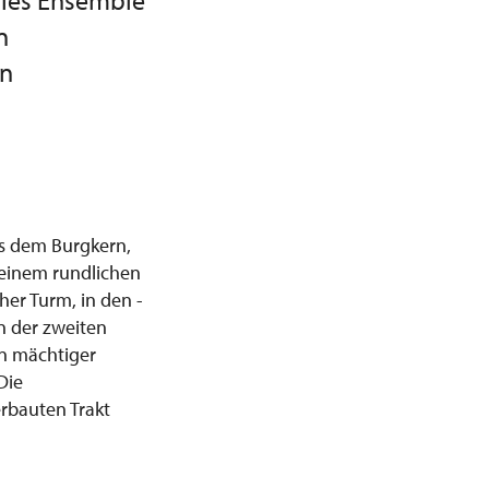
ales Ensemble
n
en
us dem Burgkern,
 einem rundlichen
er Turm, in den -
n der zweiten
in mächtiger
Die
rbauten Trakt