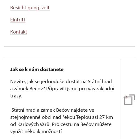
Besichtigungszeit
Eintritt
Kontakt
Jak se k nám dostanete
Nevíte, jak se jednoduše dostat na Státní hrad
a zámek Bečov? Připravili jsme pro vás základní
trasy.
Státní hrad a zámek Bečov najdete ve
stejnojmenné obci nad řekou Teplou asi 27 km
od Karlových Varů. Pro cestu na Bečov můžete
využít několik možností