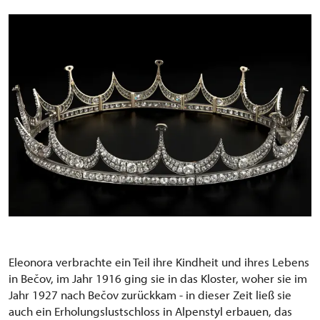
Eleonora verbrachte ein Teil ihre Kindheit und ihres Lebens
in Bečov, im Jahr 1916 ging sie in das Kloster, woher sie im
Jahr 1927 nach Bečov zurückkam - in dieser Zeit ließ sie
auch ein Erholungslustschloss in Alpenstyl erbauen, das