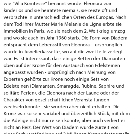
wie "Villa Komtesse" benannt wurde. Eleonora war
kinderlos und sie heiratete niemals, sie reiste oft und
verbrachte in unterschiedlichen Orten des Europas. Nach
dem Tod ihrer Mutter Marie Melanie de Ligne erbte sie
Immobilien in Paris, wo sie nach dem 2. Weltkrieg umzog
und wo sie auch im Jahr 1960 starb. Die Form von Diadem
entspracht dem Lebensstil von Eleonora - ursprünglich
wurde in Juwelierkassette, wo auf die zwei Teile zerlegt
war. Es ist interessant, dass einige Betten der Diamanten
oben auf der Krone für den Austausch von Edelsteinen
angepasst wurden - ursprünglich nach Meinung von
Experten gehörte zur Krone noch einige Sets von
Edelsteinen (Diamanten, Smaragde, Rubine, Saphire und
solitäre Perlen), die Eleonora nach der Laune oder der
Charakter von gesellschaftlichen Veranstaltungen
wechseln konnte - sie wurden aber nicht erhalten. Die
Krone war so sehr variabel und überzeitlich Stück, mit dem
die Adelige nicht nur reisen konnte, aber auch verliert er
nicht an Reiz. Der Wert von Diadem wurde zurzeit von
einer Sachverständigen auf 2 Millionen Kronen festgestellt,