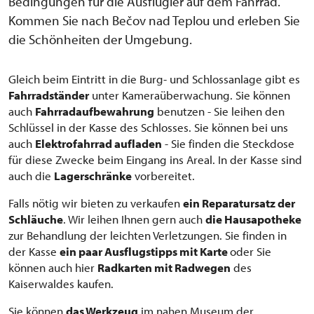
Bedingungen für die Ausflügler auf dem Fahrrad.
Kommen Sie nach Bečov nad Teplou und erleben Sie
die Schönheiten der Umgebung.
Gleich beim Eintritt in die Burg- und Schlossanlage gibt es
Fahrradständer
unter Kameraüberwachung. Sie können
auch
Fahrradaufbewahrung
benutzen - Sie leihen den
Schlüssel in der Kasse des Schlosses. Sie können bei uns
auch
Elektrofahrrad aufladen
- Sie finden die Steckdose
für diese Zwecke beim Eingang ins Areal. In der Kasse sind
auch die
Lagerschränke
vorbereitet.
Falls nötig wir bieten zu verkaufen
ein Reparatursatz der
Schläuche
. Wir leihen Ihnen gern auch
die Hausapotheke
zur Behandlung der leichten Verletzungen. Sie finden in
der Kasse
ein paar Ausflugstipps mit Karte
oder Sie
können auch hier
Radkarten mit Radwegen
des
Kaiserwaldes kaufen.
Sie können
das Werkzeug
im nahen Museum der