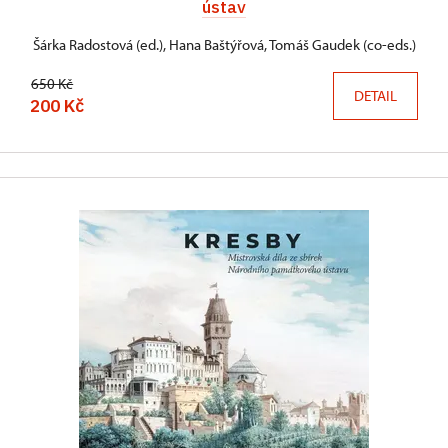
ústav
Šárka Radostová (ed.), Hana Baštýřová, Tomáš Gaudek (co-eds.)
650 Kč
DETAIL
200 Kč