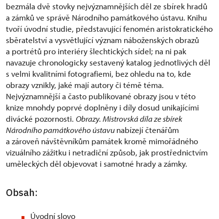
bezmála dvě stovky nejvýznamnějších děl ze sbírek hradů
a zámků ve správě Národního památkového ústavu. Knihu
tvoří úvodní studie, představující fenomén aristokratického
sběratelství a vysvětlující význam náboženských obrazů
a portrétů pro interiéry šlechtických sídel; na ni pak
navazuje chronologicky sestavený katalog jednotlivých děl
s velmi kvalitními fotografiemi, bez ohledu na to, kde
obrazy vznikly, jaké mají autory či témě téma.
Nejvýznamnější a často publikované obrazy jsou v této
knize mnohdy poprvé doplněny i díly dosud unikajícími
divácké pozornosti.
Obrazy. Mistrovská díla ze sbírek
Národního památkového ústavu
nabízejí čtenářům
a zároveň návštěvníkům památek kromě mimořádného
vizuálního zážitku i netradiční způsob, jak prostřednictvím
uměleckých děl objevovat i samotné hrady a zámky.
Obsah:
Úvodní slovo