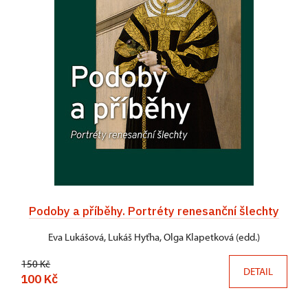
Podoby a příběhy. Portréty renesanční šlechty
Eva Lukášová, Lukáš Hyťha, Olga Klapetková (edd.)
150 Kč
DETAIL
100 Kč