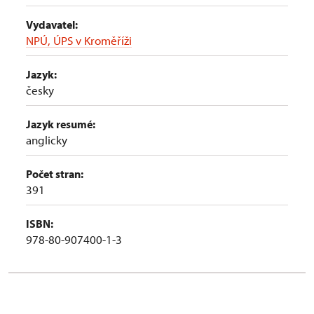
Vydavatel:
NPÚ, ÚPS v Kroměříži
Jazyk:
česky
Jazyk resumé:
anglicky
Počet stran:
391
ISBN:
978-80-907400-1-3