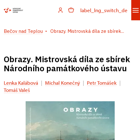
label_lng_switch_de
Bečov nad Teplou
Obrazy. Mistrovská díla ze sbírek...
Obrazy. Mistrovská díla ze sbírek
Národního památkového ústavu
Lenka Kalábová
|
Michal Konečný
|
Petr Tomášek
|
Tomáš Valeš