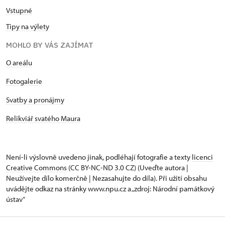
Vstupné
Tipy na výlety
MOHLO BY VÁS ZAJÍMAT
O areálu
Fotogalerie
Svatby a pronájmy
Relikviář svatého Maura
Není-li výslovně uvedeno jinak, podléhají fotografie a texty
licenci
Creative Commons
(CC BY-NC-ND 3.0 CZ) (Uveďte autora |
Neužívejte dílo komerčně | Nezasahujte do díla). Při užití obsahu
uvádějte odkaz na stránky www.npu.cz a „zdroj: Národní památkový
ústav“